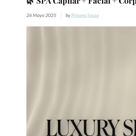
🌿 SPA Capilar + Facial + Corp
26 Mayo 2025
by
Poliana Souza