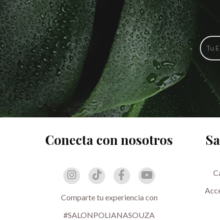
Conecta con nosotros
Sa
C
Acce
Comparte tu experiencia con
#SALONPOLIANASOUZA