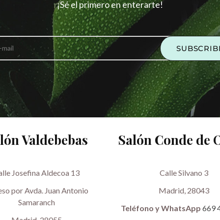
¡Sé el primero en enterarte!
lón Valdebebas
Salón Conde de 
alle Josefina Aldecoa 13
Calle Silvano 3
so por Avda. Juan Antonio
Madrid, 28043
Samaranch
Teléfono y WhatsApp
669 
Madrid, 28055