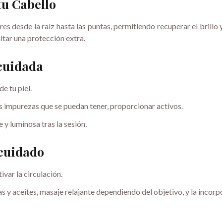
 tu Cabello
ares desde la raíz hasta las puntas, permitiendo recuperar el brillo 
litar una protección extra.
 cuidada
e tu piel.
as impurezas que se puedan tener, proporcionar activos.
e y luminosa tras la sesión.
 cuidado
ivar la circulación.
as y aceites, masaje relajante dependiendo del objetivo, y la inco