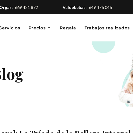
Orgaz:
669 421 872
Valdebebas:
649 476 046
Servicios
Precios
Regala
Trabajos realizados
Blog